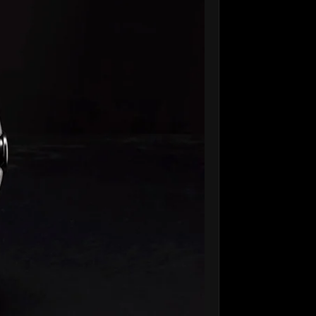
Beverly Hills
Miami
Dubai
Singapore
Contact