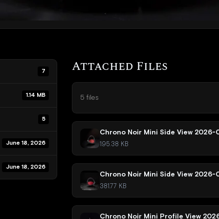
Attached Files
7
1.14 MB
5 files
5
Chrono Noir Mini Side View 2026-
June 18, 2026
195.38 KB
June 18, 2026
Chrono Noir Mini Side View 2026-0
381.77 KB
Chrono Noir Mini Profile View 202